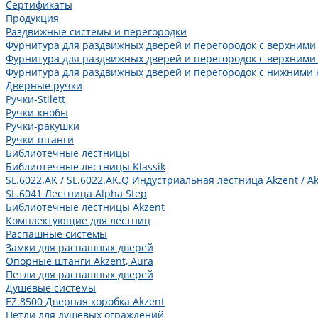
Сертификаты
Продукция
Раздвижные системы и перегородки
Фурнитура для раздвижных дверей и перегородок с верхними
Фурнитура для раздвижных дверей и перегородок с верхними
Фурнитура для раздвижных дверей и перегородок с нижними 
Дверные ручки
Ручки-Stilett
Ручки-кнобы
Ручки-ракушки
Ручки-штанги
Библиотечные лестницы
Библиотечные лестницы Klassik
SL.6022.AK / SL.6022.AK.Q Индустриальная лестница Akzent / Ak
SL.6041 Лестница Alpha Step
Библиотечные лестницы Akzent
Комплектующие для лестниц
Распашные системы
Замки для распашных дверей
Опорные штанги Akzent, Aura
Петли для распашных дверей
Душевые системы
EZ.8500 Дверная коробка Akzent
Петли для душевых ограждений