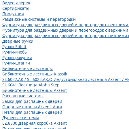
Видеогалерея
Сертификаты
Продукция
Раздвижные системы и перегородки
Фурнитура для раздвижных дверей и перегородок с верхними
Фурнитура для раздвижных дверей и перегородок с верхними
Фурнитура для раздвижных дверей и перегородок с нижними 
Дверные ручки
Ручки-Stilett
Ручки-кнобы
Ручки-ракушки
Ручки-штанги
Библиотечные лестницы
Библиотечные лестницы Klassik
SL.6022.AK / SL.6022.AK.Q Индустриальная лестница Akzent / Ak
SL.6041 Лестница Alpha Step
Библиотечные лестницы Akzent
Распашные системы
Замки для распашных дверей
Опорные штанги Akzent, Aura
Петли для распашных дверей
Душевые системы
EZ.8500 Дверная коробка Akzent
Петли для душевых ограждений