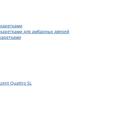
 каретками
 каретками для амбарных дверей
каретками
zent Quattro SL