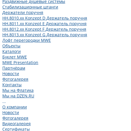
Раздвижные душевые системы
Стабилизационные штанги
Держатели поручня
HH.8010.xx Konzept D Держатель поручня
HH.8011.xx Konzept E Держатель поручня
HH.8012.xx Konzept F Держатель поручня
HH.8013.xx Konzept G Держатель поручня
Лофт перегородки MWE
Объекты
Каталоги
Буклет MWE
MWE Presentation
Партнёрам
Новости
Фотогалерея
Контакты
Мы на Флатика
Мы на DZEN.RU
...
О компании
Новости
Фотогалерея
Видеогалерея
Сертификаты