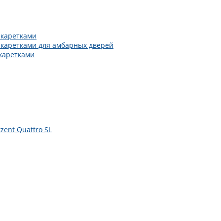
 каретками
 каретками для амбарных дверей
каретками
zent Quattro SL