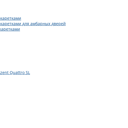
 каретками
 каретками для амбарных дверей
каретками
zent Quattro SL