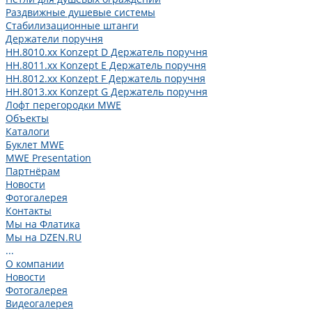
Раздвижные душевые системы
Стабилизационные штанги
Держатели поручня
HH.8010.xx Konzept D Держатель поручня
HH.8011.xx Konzept E Держатель поручня
HH.8012.xx Konzept F Держатель поручня
HH.8013.xx Konzept G Держатель поручня
Лофт перегородки MWE
Объекты
Каталоги
Буклет MWE
MWE Presentation
Партнёрам
Новости
Фотогалерея
Контакты
Мы на Флатика
Мы на DZEN.RU
...
О компании
Новости
Фотогалерея
Видеогалерея