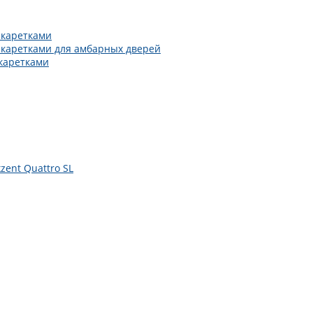
 каретками
 каретками для амбарных дверей
каретками
zent Quattro SL