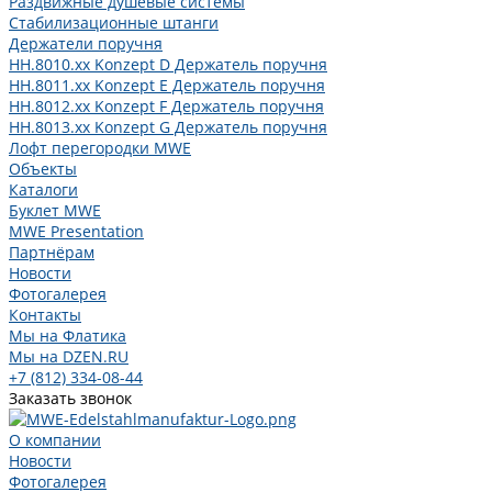
Раздвижные душевые системы
Стабилизационные штанги
Держатели поручня
HH.8010.xx Konzept D Держатель поручня
HH.8011.xx Konzept E Держатель поручня
HH.8012.xx Konzept F Держатель поручня
HH.8013.xx Konzept G Держатель поручня
Лофт перегородки MWE
Объекты
Каталоги
Буклет MWE
MWE Presentation
Партнёрам
Новости
Фотогалерея
Контакты
Мы на Флатика
Мы на DZEN.RU
+7 (812) 334-08-44
Заказать звонок
О компании
Новости
Фотогалерея