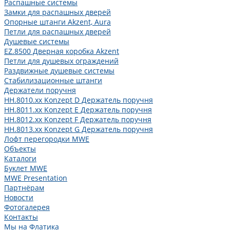
Распашные системы
Замки для распашных дверей
Опорные штанги Akzent, Aura
Петли для распашных дверей
Душевые системы
EZ.8500 Дверная коробка Akzent
Петли для душевых ограждений
Раздвижные душевые системы
Стабилизационные штанги
Держатели поручня
HH.8010.xx Konzept D Держатель поручня
HH.8011.xx Konzept E Держатель поручня
HH.8012.xx Konzept F Держатель поручня
HH.8013.xx Konzept G Держатель поручня
Лофт перегородки MWE
Объекты
Каталоги
Буклет MWE
MWE Presentation
Партнёрам
Новости
Фотогалерея
Контакты
Мы на Флатика