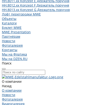
HH.8011.xx Konzept E Держатель поручня
HH.8012.xx Konzept F Держатель поручня
HH.8013.xx Konzept G Держатель поручня
Лофт перегородки MWE
Объекты
Каталоги
Буклет MWE
MWE Presentation
Партнёрам
Новости
Фотогалерея
Контакты
Мы на Флатика
Мы на DZEN.RU
Поиск
О компании
Назад
О компании
Новости
Фотогалерея
Видеогалерея