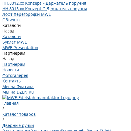
HH.8012.xx Konzept F Держатель поручня
HH.8013.xx Konzept G Держатель поручня
Лофт перегородки MWE
Объекты
Каталоги
Назад
Каталоги
Буклет MWE
MWE Presentation
Партнёрам
Назад
Партнёрам
Новости
Фотогалерея
Контакты
Мы на Флатика
Мы на DZEN.RU
Главная
/
Каталог товаров
/
Дверные ручки
Ручки-штанги
Ручки-ракушки
Ручки-кнобы
Ручки-Stilett