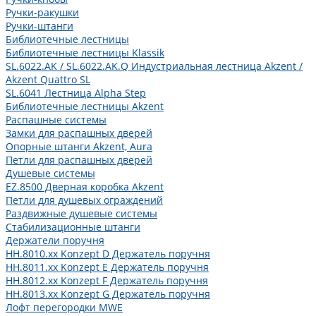
Ручки-ракушки
Ручки-штанги
Библиотечные лестницы
Библиотечные лестницы Klassik
SL.6022.AK / SL.6022.AK.Q Индустриальная лестница Akzent /
Akzent Quattro SL
SL.6041 Лестница Alpha Step
Библиотечные лестницы Akzent
Распашные системы
Замки для распашных дверей
Опорные штанги Akzent, Aura
Петли для распашных дверей
Душевые системы
EZ.8500 Дверная коробка Akzent
Петли для душевых ограждений
Раздвижные душевые системы
Стабилизационные штанги
Держатели поручня
HH.8010.xx Konzept D Держатель поручня
HH.8011.xx Konzept E Держатель поручня
HH.8012.xx Konzept F Держатель поручня
HH.8013.xx Konzept G Держатель поручня
Лофт перегородки MWE