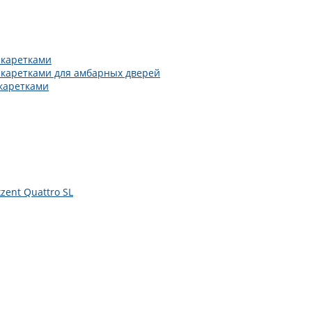
 каретками
 каретками для амбарных дверей
каретками
zent Quattro SL