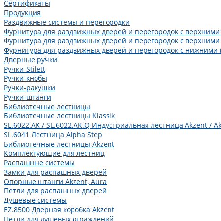
Сертификаты
Продукция
Раздвижные системы и перегородки
Фурнитура для раздвижных дверей и перегородок с верхними
Фурнитура для раздвижных дверей и перегородок с верхними
Фурнитура для раздвижных дверей и перегородок с нижними 
Дверные ручки
Ручки-Stilett
Ручки-кнобы
Ручки-ракушки
Ручки-штанги
Библиотечные лестницы
Библиотечные лестницы Klassik
SL.6022.AK / SL.6022.AK.Q Индустриальная лестница Akzent / Ak
SL.6041 Лестница Alpha Step
Библиотечные лестницы Akzent
Комплектующие для лестниц
Распашные системы
Замки для распашных дверей
Опорные штанги Akzent, Aura
Петли для распашных дверей
Душевые системы
EZ.8500 Дверная коробка Akzent
Петли для душевых ограждений