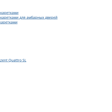
 каретками
 каретками для амбарных дверей
каретками
zent Quattro SL