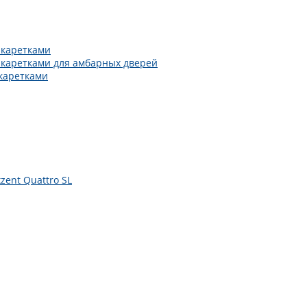
 каретками
 каретками для амбарных дверей
каретками
zent Quattro SL