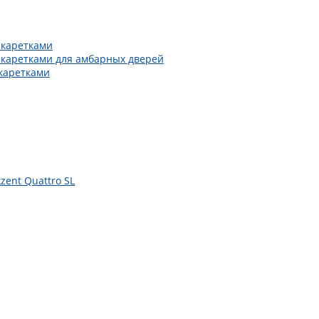
 каретками
 каретками для амбарных дверей
каретками
zent Quattro SL