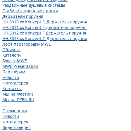
Раздвижные душевые системы
Стабилизационные штанги
Держатели поручня
HH.8010.xx Konzept D Держатель поручня
HH.8011.xx Konzept E Держатель поручня
HH.8012.xx Konzept F Держатель поручня
HH.8013.xx Konzept G Держатель поручня
Лофт перегородки MWE
Объекты
Каталоги
Буклет MWE
MWE Presentation
Партнёрам
Новости
Фотогалерея
Контакты
Мы на Флатика
Мы на DZEN.RU
...
О компании
Новости
Фотогалерея
Видеогалерея