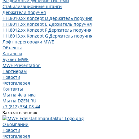
Раздвижные душевые системы
Стабилизационные штанги
Держатели поручня
HH.8010.xx Konzept D Держатель поручня
HH.8011.xx Konzept E Держатель поручня
HH.8012.xx Konzept F Держатель поручня
HH.8013.xx Konzept G Держатель поручня
Лофт перегородки MWE
Объекты
Каталоги
Буклет MWE
MWE Presentation
Партнёрам
Новости
Фотогалерея
Контакты
Мы на Флатика
Мы на DZEN.RU
+7 (812) 334-08-44
Заказать звонок
О компании
Новости
Фотогалерея