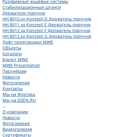
Раздвижные душевые системы
Стабилизационные штанги
Держатели поручня
HH.8010.xx Konzept D Держатель поручня
HH.8011.xx Konzept E Держатель поручня
HH.8012.xx Konzept F Держатель поручня
HH.8013.xx Konzept G Держатель поручня
Лофт перегородки MWE
Объекты
Каталоги
Буклет MWE
MWE Presentation
Партнёрам
Новости
Фотогалерея
Контакты
Мы на Флатика
Мы на DZEN.RU
...
О компании
Новости
Фотогалерея
Видеогалерея
Сертификаты