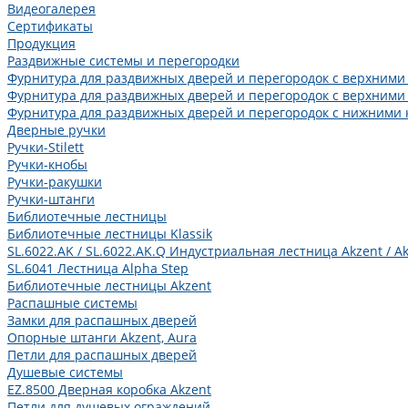
Видеогалерея
Сертификаты
Продукция
Раздвижные системы и перегородки
Фурнитура для раздвижных дверей и перегородок с верхними
Фурнитура для раздвижных дверей и перегородок с верхними
Фурнитура для раздвижных дверей и перегородок с нижними 
Дверные ручки
Ручки-Stilett
Ручки-кнобы
Ручки-ракушки
Ручки-штанги
Библиотечные лестницы
Библиотечные лестницы Klassik
SL.6022.AK / SL.6022.AK.Q Индустриальная лестница Akzent / Ak
SL.6041 Лестница Alpha Step
Библиотечные лестницы Akzent
Распашные системы
Замки для распашных дверей
Опорные штанги Akzent, Aura
Петли для распашных дверей
Душевые системы
EZ.8500 Дверная коробка Akzent
Петли для душевых ограждений